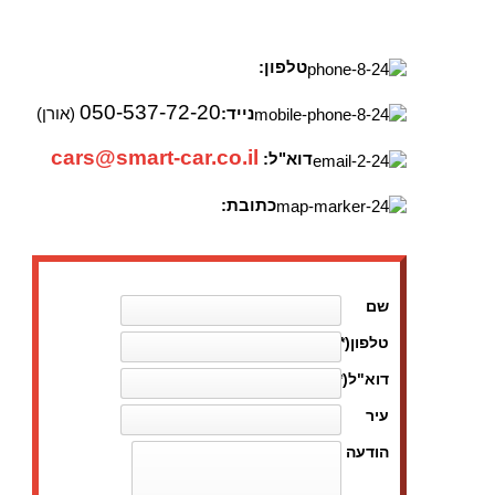
טלפון:
050-537-72-20
נייד:
(אורן)
cars@smart-car.co.il
דוא"ל:
כתובת:
שם
טלפון
(*)
דוא"ל
(*)
עיר
הודעה