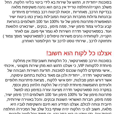
בסוכנות ייחודית זו, הדגש על שירות בא לידי ביטוי בליווי הלקוח, החל
משלב הקנייה/החלפה טרייד אין בהם הוא נהנה משקיפות מלאה
בבדיקת הרכב, מאחריות , זכאות לביטוח רכב במחירים מיוחדים
ובהנחות גדולות מחברות הביטוח המובילות בארץ כמו ביטוח ישיר
המאפשרת פתרונות מימון של עד 100% ועד 100 תשלומים בהוראת
קבע ובליווי צמוד מימון ישיר, פמה מימון , בנקים , ישרכארט הלוואות
ועוד. בסמארטקאר חדרה השירות לא נגמר אף פעם, וגם לאחר
הקנייה, לקוחותיה נהנים משירות טיפולים ( לסמארטקאר מוסך צמוד )
ותחזוקה לרכב , שירותי טסט לרכב עד הקילומטר האחרון.
אצלנו כל לקוח הוא חשוב!
בסוכנות הרכב סמארטקאר, כל הלקוחות חשובים!!! אין מחלקה
מיוחדת ללקוחות VIP, כי אצלנו הדגש הוא מתן שירות מקצועי , איכותי
, אישי ומתקדם ללקוח שנכנס לסוכנות. תודעת השירות הגבוהה של
סמארטקאר חדרה , ייחודית ולכן גם מאוד בולטת בתחום עיסוקה,
אשר דורש המון סבלנות, יחס אישי ללקוח , מציאת פיתרונות חלופיים
ולעיתים התגמשות מיוחדת לצרכיו של הלקוח הלחוץ בזמן וכסף,
במקרה כזה סמארטקאר חדרה מציעה עזרה במימון כמו למשל
פתרונות מימון של עד 100% מימון ועד 100 תשלומים דרך מימון ישיר,
פמה מימון, חברות האשראי השונות ובנקים. והכל באווירה שירותית,
חיובית ונוחה לכולם. אצלנו המידע הוא חינם והשקיפות לגביו היא
מלאה, חשוב לנו כי הלקוח יהיה שותף בכל שלב של המכירה/ החלפה
(טרייד אין), כדי שידע כי הוא בחר נכון, וכי תמיד יוכל לשוב וליהנות