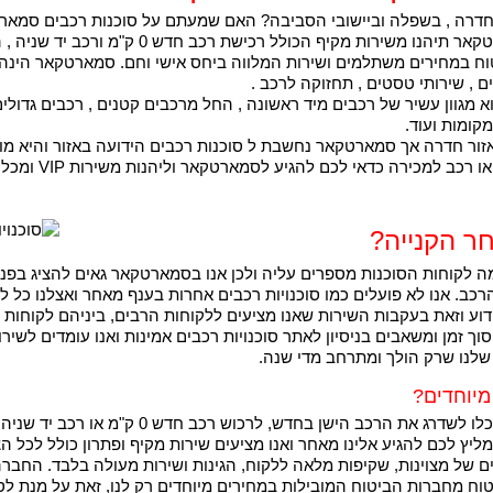
דרה , בשפלה וביישובי הסביבה? האם שמעתם על סוכנות רכבים סמאר
וייחודיים לכל לקוח ? בסוכנות רכבים סמארטקאר תי
ביטוח במחירים משתלמים ושירות המלווה ביחס אישי וחם. סמארטקאר הינ
ם , שירותי טסטים , תחזוקה לרכב .
מגוון עשיר של רכבים מיד ראשונה , החל מרכבים קטנים , רכבים גדולים
ור חדרה אך סמארטקאר נחשבת ל סוכנות רכבים הידועה באזור והיא מ
סחר. לכן, אם אתם
חר הקנייה?
 לקוחות הסוכנות מספרים עליה ולכן אנו בסמארטקאר גאים להציג בפני
כב. אנו לא פועלים כמו סוכנויות רכבים אחרות בענף מאחר ואצלנו כל לק
ידוע וזאת בעקבות השירות שאנו מציעים ללקוחות הרבים, ביניהם לקוחות
סוך זמן ומשאבים בניסיון לאתר סוכנויות רכבים אמינות ואנו עומדים לש
לנו שרק הולך ומתרחב מדי שנה.
מיוחדים?
דרכן תוכלו לשדרג את הרכב הישן בחדש, ל
מליץ לכם להגיע אלינו מאחר ואנו מציעים שירות מקיף ופתרון כולל לכל ה
של מצוינות, שקיפות מלאה ללקוח, הגינות ושירות מעולה בלבד. החברה מ
ח מחברות הביטוח המובילות במחירים מיוחדים רק לנו, זאת על מנת לס