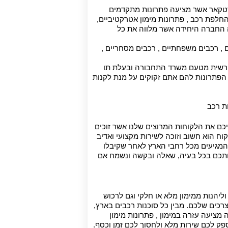
טקאר אשר מציעה פתרונות מתקדמים
הנו משירות מקיף הכולל רכישת רכב חדש 0 ק"מ ורכב יד שניה , החלפת רכב , פתרונות מימון אטרקטיביים,
ה החברה היחידה אשר מלווה את כל
 , רכבים משפחתיים , רכבים מסחריים ,
ורשית מטעם משרד התחבורה ובעלת תו
 מחפשים סוכנות רכבים או רכב למכירה כדאי לכם להגיע לסמארטקאר וליהנות משירות VIP ומכל הפתרונות להם אתם זקוקים על מנת לקנות
כם את הלקוחות המרוצים שלנו אשר זוכים
וח הוא חשוב וזוכה לשירות מקצועי ואדיב
 המגיעים מכל רחבי הארץ לאחר שקיבלו
ירותכם בכל בעיה, שאלה ובקשה ונשמח אם
רכוש רכב חדש 0 ק"מ או רכב יד שניה וליהנות ממימון מלא או חלקי וגם לרכוש
צרכים שלכם. מבין כל סוכנות רכבים בארץ,
ציעה עזרה במימון , פתרונות מימון
פק לכם שירות מלא ולחסוך לכם זמן וכסף.