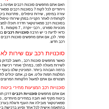
האם אתם מחפשים סוכנות רכבים אמינה בח
עזרה במימון , שירות טיפולים , פתרונות 
לקוחותיה לאחר הקנייה במתן שירותי טיפולי
בסוכנות רכב סמארטקאר חדרה תוכלו למצוא 
מכוניות ספורט , רכבי יוקרה , 7 מקומות , 5 מקומות ועוד.
כדאי לדעת כי יש הרבה
סוכנויות רכבים
באז
רכב חדש.
סוכנויות רכב עם שירות לא
כאשר מחפשים סוכנות רכב , חשוב לבדוק מה
לשירות מעולה לפני, במהלך ואחרי רכישת הר
ברמה הגבוהה ביותר. המוניטין שלנו בענף 
המלצות חמות עלינו. אם כן, אתם יכולים לח
תצטרפו גם אתם למעגל הלקוחות המרוצים ש
סוכנויות רכב המציעות מחירי ביטוח 
אם אתם מחפשים
סוכנויות רכבים
ביטוח מקיף ו/או חובה במחירים מיוחדים , נ
סמארטקאר מובילה את הענף ודוגלת בערכים 
בהתאמה אישית לכל אחד וסיוע ברכישת ביטו