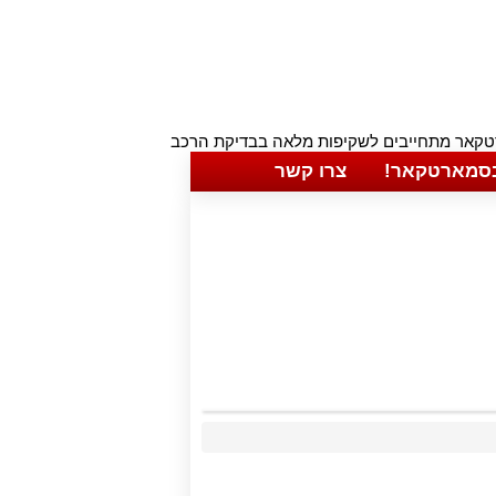
בסמארטקאר!
צרו קשר